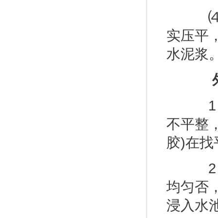
⑷外
实压平
水泥浆
外
1 
不平整，
胶)在
2 
均匀否
浸入水