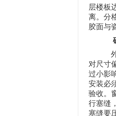
层楼板
离。分
胶面与
确
外墙
对尺寸
过小影
安装必
验收。
行塞缝
塞缝要