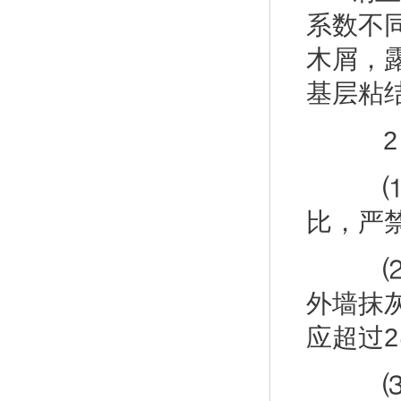
系数不
木屑，
基层粘
2 
⑴砂
比，严
⑵对
外墙抹
应超过
⑶批