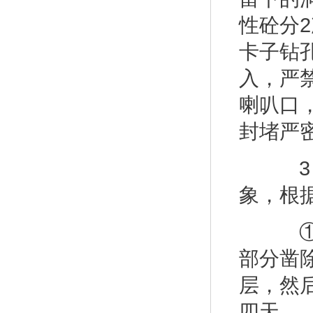
性砼分
卡子钻
入，严
喇叭口
封堵严
3 
象，根
①涨
部分凿
层，然后
四天。