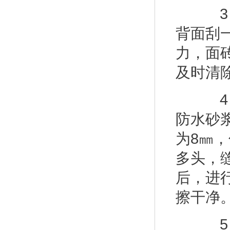
3 
背面刮
力，面
及时清
4 
防水砂
为8㎜
多头，
后，进
擦干净
5 