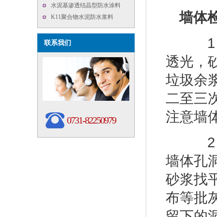
水泥基渗透结晶型防水涂料
墙体
K11聚合物水泥防水浆料
1 
联系我们
透光，
垃圾余
二至三
注意墙
0731-82250979
2 
墙体孔
砂浆找
布等批
留下的