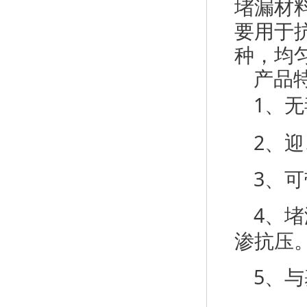
堵漏材
要用于
种，均
产品
1、
2、
3、
4、
渗抗压
5、