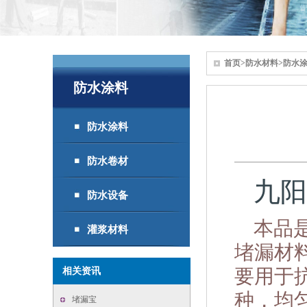
首页
>
防水材料
>
防水
防水涂料
防水涂料
防水卷材
九阳
防水设备
本品
灌浆材料
堵漏材
要用于
相关资讯
种，均
堵漏宝